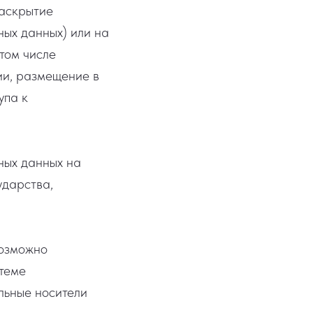
раскрытие
ных данных) или на
том числе
ии, размещение в
упа к
ных данных на
ударства,
возможно
теме
льные носители