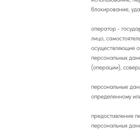
блокирование, уда
оператор - госуда
лицо, самостоятел
осуществляющие о
персональных данн
(операции), сове
персональные дан
определенному или
предоставление п
персональных данн