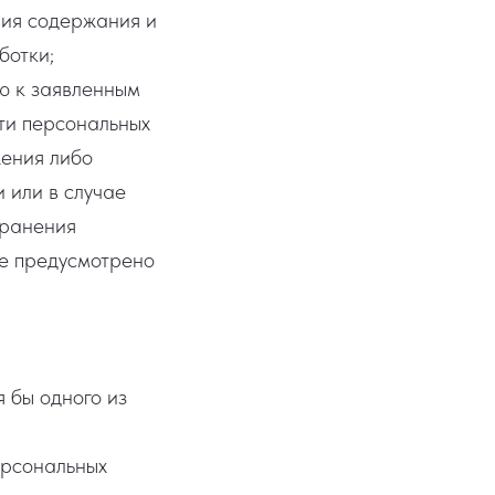
вия содержания и
ботки;
ю к заявленным
сти персональных
жения либо
 или в случае
транения
е предусмотрено
 бы одного из
ерсональных