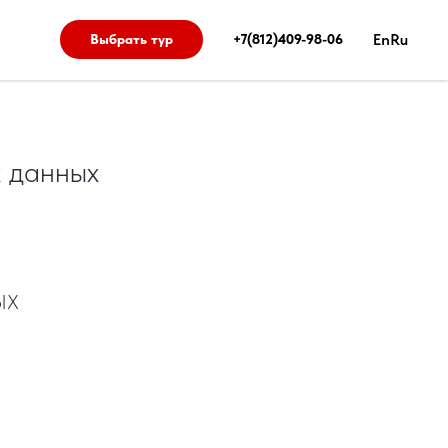
En
Ru
Выбрать тур
+7(812)409-98-06
х данных
ЫХ