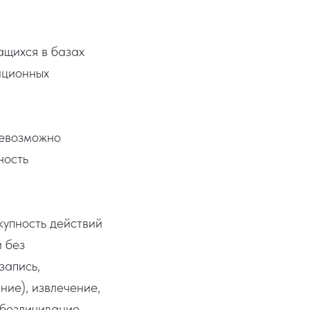
ащихся в базах
ационных
невозможно
ность
купность действий
 без
запись,
ние), извлечение,
обезличивание,