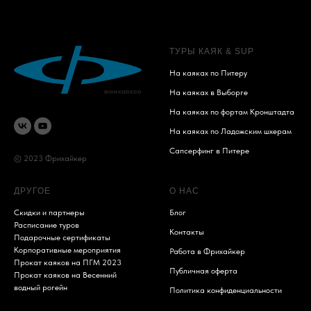
ТУРЫ КАЯК & SUP
На каяках по Питеру
На каяках в Выборге
На каяках по фортам Кронштадта
На каяках по Ладожским шхерам
Сапсерфинг в Питере
© 2023 Фрихайкер
ДРУГОЕ
О НАС
Скидки и партнеры
Блог
Расписание туров
Контакты
Подарочные сертификаты
Корпоративные мероприятия
Работа в Фрихайкер
Прокат каяков на ПГМ 2023
Публичная оферта
Прокат каяков на Весенний
водный рогейн
Политика конфиденциальности