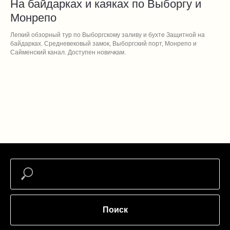
На байдарках и каяках по Выборгу и
Монрепо
Легкий обзорный тур по Выборгскому заливу и бухте Защитной на
байдарках. Средневековый замок, Выборгский порт, Монрепо и
Сайменский канал. Доступен новичкам.
Поиск